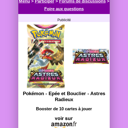
Menu
>
Participer
>
Forums de discussions
>
Foire aux questions
Publicité
Pokémon - Epée et Bouclier - Astres
Radieux
Booster de 10 cartes à jouer