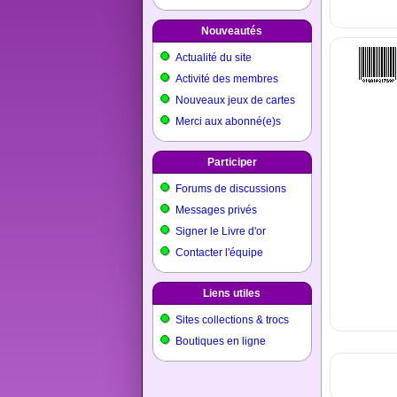
Nouveautés
Actualité du site
Activité des membres
Nouveaux jeux de cartes
Merci aux abonné(e)s
Participer
Forums de discussions
Messages privés
Signer le Livre d'or
Contacter l'équipe
Liens utiles
Sites collections & trocs
Boutiques en ligne