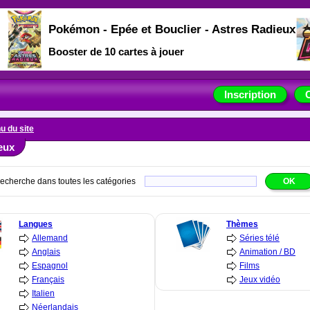
Pokémon - Epée et Bouclier - Astres Radieux
Booster de 10 cartes à jouer
Inscription
u du site
eux
echerche dans toutes les catégories
Langues
Thèmes
Allemand
Séries télé
Anglais
Animation / BD
Espagnol
Films
Français
Jeux vidéo
Italien
Néerlandais