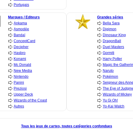
Portugais
Marques / Editeurs
Grandes séries
Ankama
Bella Sara
Asmodée
Digimon
Bandaï
Dinosaur King
ConceptCard
DragonBall
Decipher
Duel Masters
Hasbro
Gormiti
Konami
Harry Potter
Mc Donald
Magic the Gatheri
New Media
Naruto
Nintendo
Pokémon
Panini
Seigneur des Ann
Preziosi
The Eye of Judgm
Upper Deck
Wizards of Mickey
Wizards of the Coast
Yu Gi Oh!
Autres
Yo-Kai Watch
Tous les jeux de cartes, toutes catégories confondues