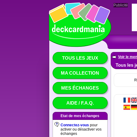
Publicité
Voir le men
TOUS LES JEUX
Tous les j
MA COLLECTION
R
MES ÉCHANGES
AIDE / F.A.Q.
Etat de mes échanges
Connectez-vous
pour
activer ou désactiver vos
échanges