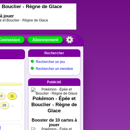
 Bouclier - Règne de Glace
à jouer
Connexion
Abonnement
Rechercher
Rechercher un jeu
Rechercher un membre
Publicité
10
11
Pokémon - Épée et
Bouclier - Règne de
...
26
Glace
Booster de 10 cartes à
jouer
2