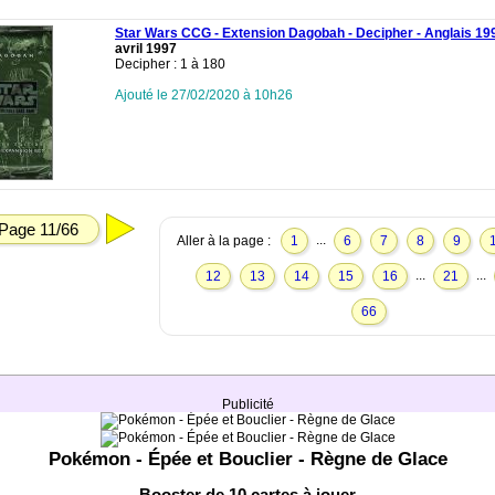
Star Wars CCG - Extension Dagobah - Decipher - Anglais 19
avril 1997
Decipher : 1 à 180
Ajouté le 27/02/2020 à 10h26
Page 11/66
...
Aller à la page :
1
6
7
8
9
...
...
12
13
14
15
16
21
66
Publicité
Pokémon - Épée et Bouclier - Règne de Glace