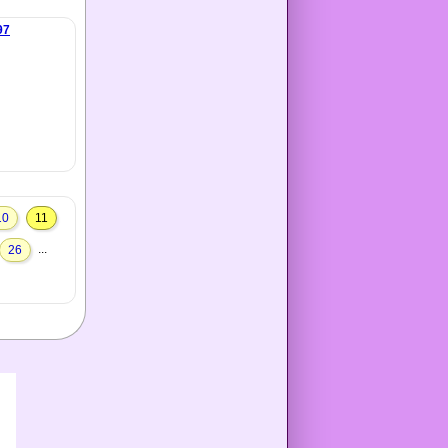
97
10
11
...
26