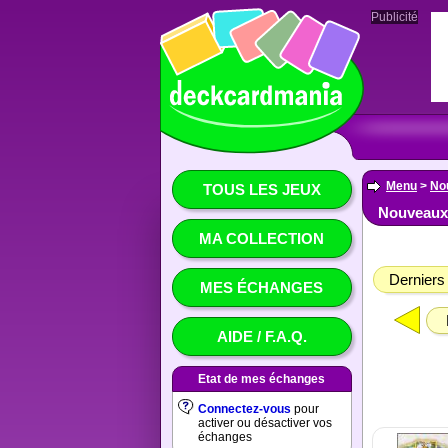
Publicité
Menu
>
No
TOUS LES JEUX
Nouveaux 
MA COLLECTION
Derniers 
MES ÉCHANGES
AIDE / F.A.Q.
Etat de mes échanges
Connectez-vous
pour
activer ou désactiver vos
échanges