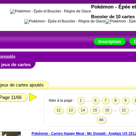
Pokémon - Épée et
Booster de 10 cartes 
Inscription
uveautés
jeux de cartes
jeux de cartes ajoutés
Page 11/66
...
Aller à la page :
1
6
7
8
9
...
...
12
13
14
15
16
21
66
Pokémon - Cartes Happy Meal - Mc Donald - Anglais US 201