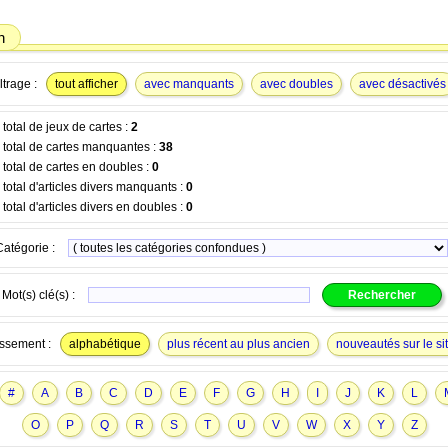
n
ltrage :
tout afficher
avec manquants
avec doubles
avec désactivés
otal de jeux de cartes :
2
total de cartes manquantes :
38
total de cartes en doubles :
0
otal d'articles divers manquants :
0
otal d'articles divers en doubles :
0
Catégorie :
Mot(s) clé(s) :
ssement :
alphabétique
plus récent au plus ancien
nouveautés sur le si
#
A
B
C
D
E
F
G
H
I
J
K
L
O
P
Q
R
S
T
U
V
W
X
Y
Z