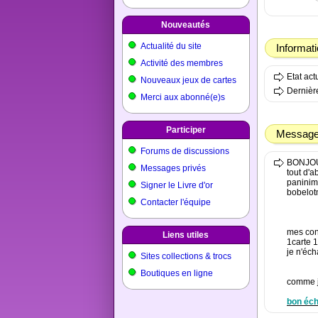
Nouveautés
Actualité du site
Informat
Activité des membres
Etat ac
Nouveaux jeux de cartes
Dernière
Merci aux abonné(e)s
Participer
Message 
Forums de discussions
BONJO
Messages privés
tout d'a
paninim
Signer le Livre d'or
bobelot
Contacter l'équipe
mes con
Liens utiles
1carte 1
je n'éch
Sites collections & trocs
Boutiques en ligne
comme je
bon éc