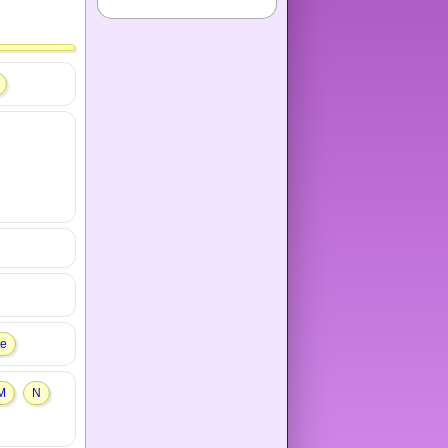
te
M
N