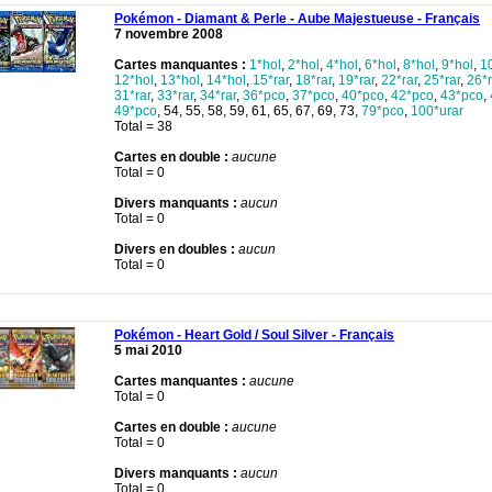
Pokémon - Diamant & Perle - Aube Majestueuse - Français
7 novembre 2008
Cartes manquantes :
1*hol
,
2*hol
,
4*hol
,
6*hol
,
8*hol
,
9*hol
,
1
12*hol
,
13*hol
,
14*hol
,
15*rar
,
18*rar
,
19*rar
,
22*rar
,
25*rar
,
26*r
31*rar
,
33*rar
,
34*rar
,
36*pco
,
37*pco
,
40*pco
,
42*pco
,
43*pco
,
49*pco
, 54, 55, 58, 59, 61, 65, 67, 69, 73,
79*pco
,
100*urar
Total = 38
Cartes en double :
aucune
Total = 0
Divers manquants :
aucun
Total = 0
Divers en doubles :
aucun
Total = 0
Pokémon - Heart Gold / Soul Silver - Français
5 mai 2010
Cartes manquantes :
aucune
Total = 0
Cartes en double :
aucune
Total = 0
Divers manquants :
aucun
Total = 0