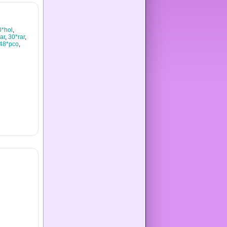
0*hol
,
ar
,
30*rar
,
48*pco
,