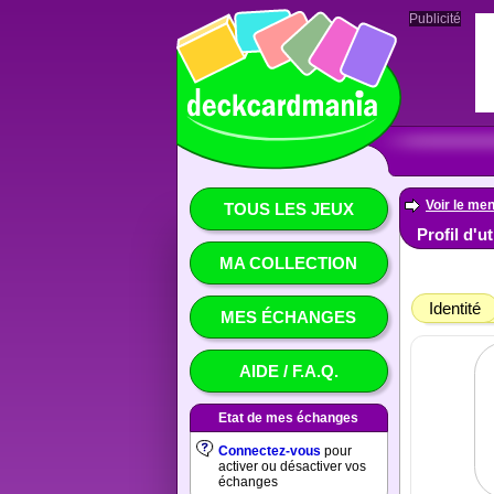
Publicité
Voir le men
TOUS LES JEUX
Profil d'u
MA COLLECTION
Identité
MES ÉCHANGES
AIDE / F.A.Q.
Etat de mes échanges
Connectez-vous
pour
activer ou désactiver vos
échanges