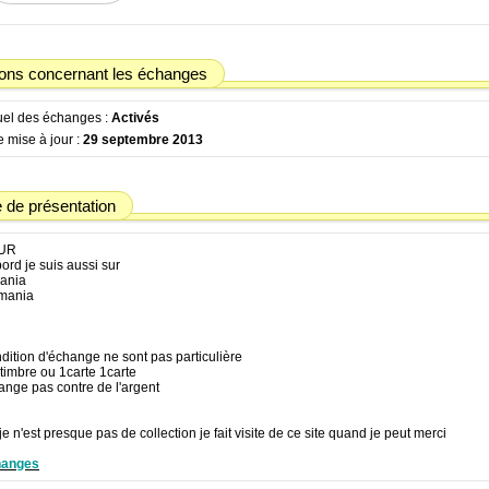
ions concernant les échanges
tuel des échanges :
Activés
 mise à jour :
29 septembre 2013
de présentation
UR
bord je suis aussi sur
ania
mania
dition d'échange ne sont pas particulière
timbre ou 1carte 1carte
ange pas contre de l'argent
 n'est presque pas de collection je fait visite de ce site quand je peut merci
hanges