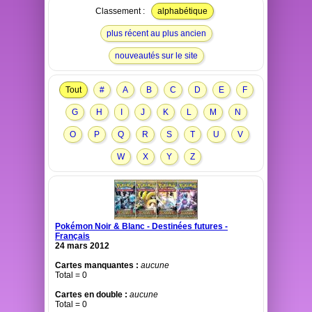
Classement :
alphabétique
plus récent au plus ancien
nouveautés sur le site
Tout
#
A
B
C
D
E
F
G
H
I
J
K
L
M
N
O
P
Q
R
S
T
U
V
W
X
Y
Z
Pokémon Noir & Blanc - Destinées futures -
Français
24 mars 2012
Cartes manquantes :
aucune
Total = 0
Cartes en double :
aucune
Total = 0